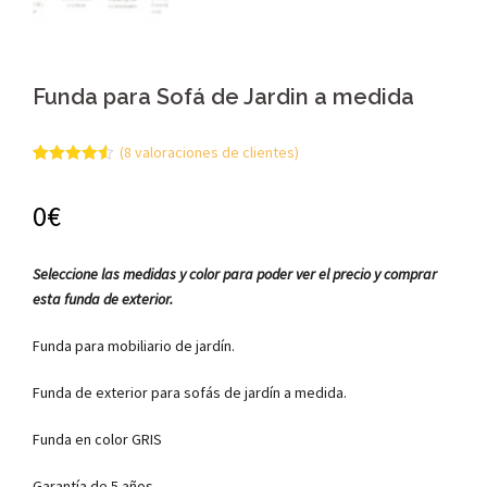
Funda para Sofá de Jardin a medida
(
8
valoraciones de clientes)
Valorado
8
con
4.50
de
0€
5 en base
a
valoraciones
de
clientes
Seleccione las medidas y color para poder ver el precio y comprar
esta funda de exterior.
Funda para mobiliario de jardín.
Funda de exterior para sofás de jardín a medida.
Funda en color GRIS
Garantía de 5 años