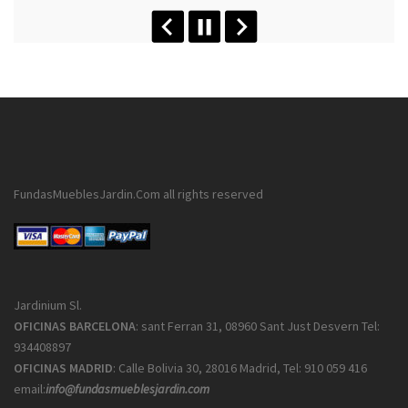
FundasMueblesJardin.Com all rights reserved
Jardinium Sl.
OFICINAS BARCELONA
: sant Ferran 31, 08960 Sant Just Desvern Tel:
934408897
OFICINAS MADRID
: Calle Bolivia 30, 28016 Madrid, Tel: 910 059 416
email:
info@fundasmueblesjardin.com