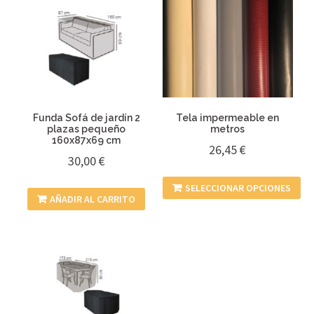
Funda Sofá de jardín 2
Tela impermeable en
plazas pequeño
metros
160x87x69 cm
26,45
€
30,00
€
SELECCIONAR OPCIONES
AÑADIR AL CARRITO
Este
producto
tiene
múltiples
variantes.
Las
opciones