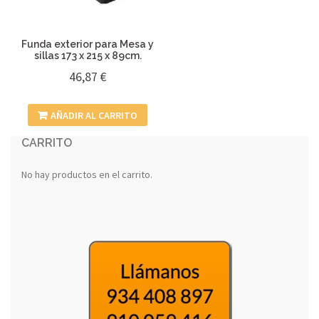
se
pueden
elegir
Funda exterior para Mesa y
en
sillas 173 x 215 x 89cm.
la
46,87
€
página
de
AÑADIR AL CARRITO
producto
CARRITO
No hay productos en el carrito.