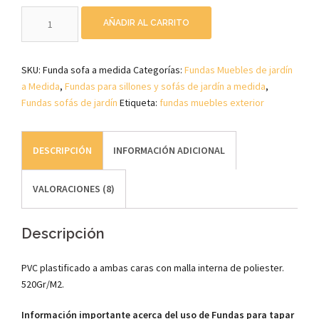
Funda
AÑADIR AL CARRITO
para
Sofá
de
SKU:
Funda sofa a medida
Categorías:
Fundas Muebles de jardín
Jardin
a Medida
,
Fundas para sillones y sofás de jardín a medida
,
a
Fundas sofás de jardín
Etiqueta:
fundas muebles exterior
medida
cantidad
DESCRIPCIÓN
INFORMACIÓN ADICIONAL
VALORACIONES (8)
Descripción
PVC plastificado a ambas caras con malla interna de poliester.
520Gr/M2.
Información importante acerca del uso de Fundas para tapar