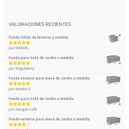
VALORACIONES RECIENTES
Funda Sillón de Exterior a medida
por MANUEL
Valorado con
5
de 5
Funda para Sofá de Jardin a medida
por Magdalena
Valorado con
5
de 5
Funda exterior para mesa de Jardin a medida
por Natalia U.
Valorado con
5
de 5
Funda para Sofá de Jardin a medida
por mergarcia95
Valorado con
5
de 5
Funda exterior para mesa de Jardin a medida