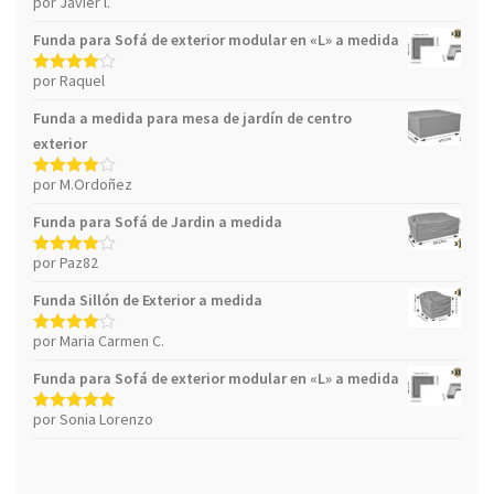
por Javier l.
Valorado
con
4
de 5
Funda para Sofá de exterior modular en «L» a medida
por Raquel
Valorado
con
4
de 5
Funda a medida para mesa de jardín de centro
exterior
por M.Ordoñez
Valorado
con
4
de 5
Funda para Sofá de Jardin a medida
por Paz82
Valorado
con
4
de 5
Funda Sillón de Exterior a medida
por Maria Carmen C.
Valorado
con
4
de 5
Funda para Sofá de exterior modular en «L» a medida
por Sonia Lorenzo
Valorado con
5
de 5