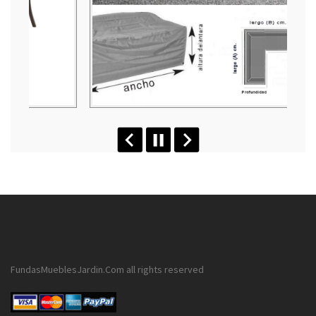
FundasMueblesJardin.Com all rights reserved