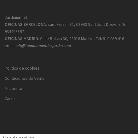
Jardinium Sl.
OFICINAS BARCELONA
: sant Ferran 31, 08960 Sant Just Desvern Tel:
934408897
OFICINAS MADRID
: Calle Bolivia 30, 28016 Madrid, Tel: 910 059 416
email:
info@fundasmueblesjardin.com
Política de cookies
Condiciones de Venta
Mi cuenta
Carro