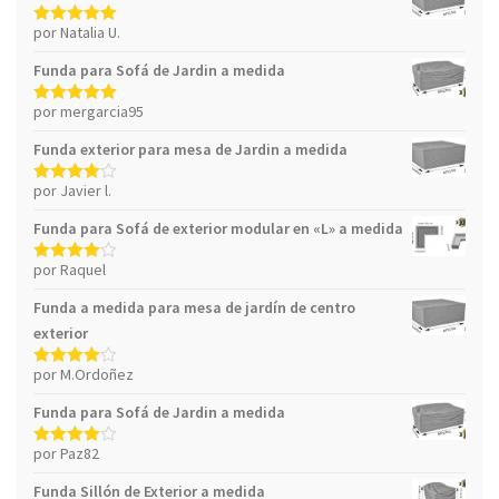
por Natalia U.
Valorado con
5
de 5
Funda para Sofá de Jardin a medida
por mergarcia95
Valorado con
5
de 5
Funda exterior para mesa de Jardin a medida
por Javier l.
Valorado
con
4
de 5
Funda para Sofá de exterior modular en «L» a medida
por Raquel
Valorado
con
4
de 5
Funda a medida para mesa de jardín de centro
exterior
por M.Ordoñez
Valorado
con
4
de 5
Funda para Sofá de Jardin a medida
por Paz82
Valorado
con
4
de 5
Funda Sillón de Exterior a medida