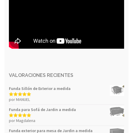
VALORACIONES RECIENTES
Funda Sillón de Exterior a medida
por MANUEL
Valorado con
5
de 5
Funda para Sofá de Jardin a medida
por Magdalena
Valorado con
5
de 5
Funda exterior para mesa de Jardin a medida