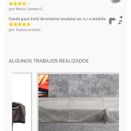
por Maria Carmen C.
Valorado
con
4
de 5
Funda para Sofá de exterior modular en «L» a medida
por Sonia Lorenzo
Valorado con
5
de 5
ALGUNOS TRABAJOS REALIZADOS