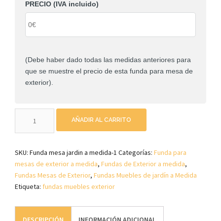
PRECIO (IVA incluido)
(Debe haber dado todas las medidas anteriores para
que se muestre el precio de esta funda para mesa de
exterior).
Funda
AÑADIR AL CARRITO
exterior
circular
para
SKU:
Funda mesa jardin a medida-1
Categorías:
Funda para
mesa
mesas de exterior a medida
,
Fundas de Exterior a medida
,
de
Fundas Mesas de Exterior
,
Fundas Muebles de jardín a Medida
Jardin
Etiqueta:
fundas muebles exterior
a
medida
cantidad
DESCRIPCIÓN
INFORMACIÓN ADICIONAL